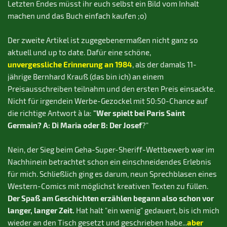
Letzten Endes müsst ihr euch selbst ein Bild vom Inhalt
machen und das Buch einfach kaufen ;o)
Der zweite Artikel ist zugegebenermaßen nicht ganz so
aktuell und up to date. Dafür eine schöne,
unvergessliche Erinnerung an 1984
, als der damals 11-
jährige Bernhard Krauß (das bin ich) an einem
Preisausschreiben teilnahm und den ersten Preis einsackte.
Nicht für irgendein Werbe-Gezockel mit 50:50-Chance auf
"Wer spielt bei Paris Saint
die richtige Antwort à la:
Germain? A: Di Maria oder B: Der Josef
?"
Nein, der Sieg beim Geha-Super-Sheriff-Wettbewerb war im
Nachhinein betrachtet schon ein einschneidendes Erlebnis
für mich. Schließlich ging es darum, neun Sprechblasen eines
Western-Comics mit möglichst kreativen Texten zu füllen.
Der Spaß am Geschichten erzählen begann also schon vor
langer, langer Zeit.
Hat halt "ein wenig" gedauert, bis ich mich
aber
wieder an den Tisch gesetzt und geschrieben habe...